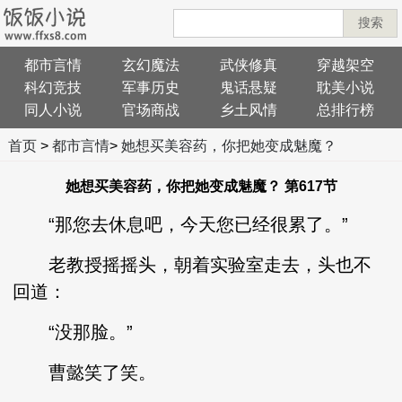
搜索
都市言情
玄幻魔法
武侠修真
穿越架空
科幻竞技
军事历史
鬼话悬疑
耽美小说
同人小说
官场商战
乡土风情
总排行榜
首页
>
都市言情
>
她想买美容药，你把她变成魅魔？
她想买美容药，你把她变成魅魔？ 第617节
“那您去休息吧，今天您已经很累了。”
老教授摇摇头，朝着实验室走去，头也不
回道：
“没那脸。”
曹懿笑了笑。