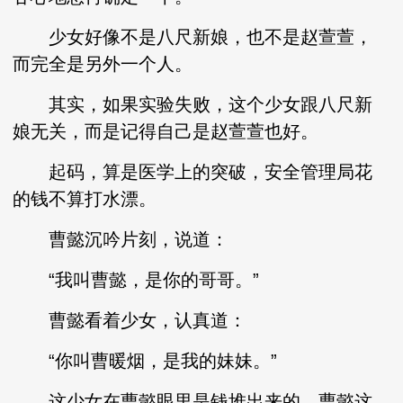
少女好像不是八尺新娘，也不是赵萱萱，
而完全是另外一个人。
其实，如果实验失败，这个少女跟八尺新
娘无关，而是记得自己是赵萱萱也好。
起码，算是医学上的突破，安全管理局花
的钱不算打水漂。
曹懿沉吟片刻，说道：
“我叫曹懿，是你的哥哥。”
曹懿看着少女，认真道：
“你叫曹暖烟，是我的妹妹。”
这少女在曹懿眼里是钱堆出来的，曹懿这