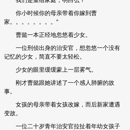
我们是重组家庭，明白么？
你小时候你的母亲带着你嫁到曹
家。。。。。。。。”
曹懿一本正经地忽悠着少女。
一位刑侦出身的治安官，想忽悠一个没有
记忆的少女，简直不要太轻松。
少女的眼里缓缓蒙上一层雾气。
刚才曹懿跟她讲述了一个感人肺腑的故
事。
女孩的母亲带着女孩改嫁，而后新家遭遇
变故。
一位二十岁青年治安官拉扯着年幼女孩子