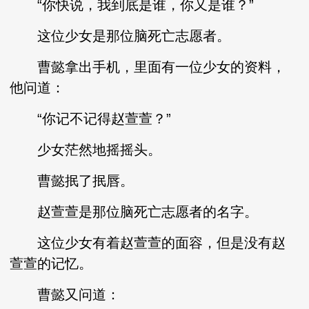
“你快说，我到底是谁，你又是谁？”
这位少女是那位脑死亡志愿者。
曹懿拿出手机，里面有一位少女的资料，
他问道：
“你记不记得赵萱萱？”
少女茫然地摇摇头。
曹懿抿了抿唇。
赵萱萱是那位脑死亡志愿者的名字。
这位少女有着赵萱萱的面容，但是没有赵
萱萱的记忆。
曹懿又问道：