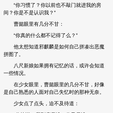
“你习惯了？你以前也不敲门就进我的房
间？你是不是认识我？”
曹懿眼里有几分不甘：
“你真的什么都不记得了么？”
他太想知道邪麒麟是如何自己拼凑出恶魔
拼图了。
八尺新娘如果拥有记忆的话，或许会知道
一些情况。
在少女眼里，曹懿眼里的几分不甘，好像
是自己熟悉的人面对自己失忆时的那种无奈。
少女点了点头，迫不及待道：