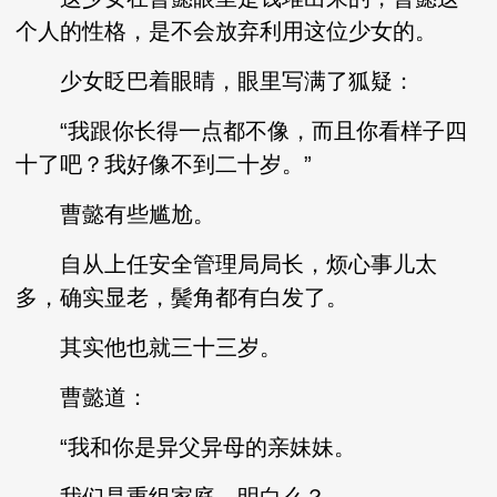
个人的性格，是不会放弃利用这位少女的。
少女眨巴着眼睛，眼里写满了狐疑：
“我跟你长得一点都不像，而且你看样子四
十了吧？我好像不到二十岁。”
曹懿有些尴尬。
自从上任安全管理局局长，烦心事儿太
多，确实显老，鬓角都有白发了。
其实他也就三十三岁。
曹懿道：
“我和你是异父异母的亲妹妹。