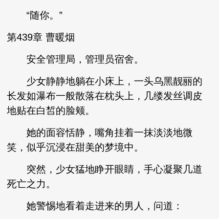
“随你。”
第439章 曹暖烟
安全管理局，管理员宿舍。
少女静静地躺在小床上，一头乌黑靓丽的
长发如瀑布一般散落在枕头上，几缕发丝调皮
地贴在白皙的脸颊。
她的面容恬静，嘴角挂着一抹淡淡地微
笑，似乎沉浸在甜美的梦境中。
突然，少女猛地睁开眼睛，手心凝聚几道
死亡之力。
她警惕地看着走进来的男人，问道：