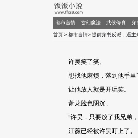
都市言情
玄幻魔法
武侠修真
穿
首页
>
都市言情
>
提前穿书反派，逼主
许昊笑了笑。
想找他麻烦，落到他手里
让他放人就是开玩笑。
萧龙脸色阴沉。
“许昊，只要放了我兄弟，我
江薇已经被许昊盯上了。