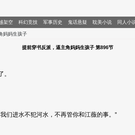
越架空
科幻竞技
军事历史
鬼话悬疑
耽美小说
同人小
角妈妈生孩子
提前穿书反派，逼主角妈妈生孩子 第896节
了。
们进水不犯河水，不再管你和江薇的事。”