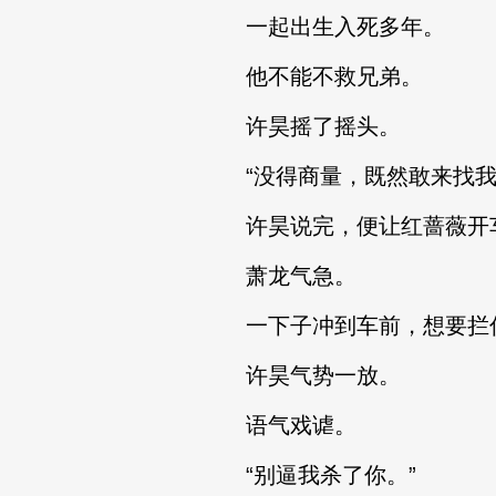
一起出生入死多年。
他不能不救兄弟。
许昊摇了摇头。
“没得商量，既然敢来找我
许昊说完，便让红蔷薇开
萧龙气急。
一下子冲到车前，想要拦
许昊气势一放。
语气戏谑。
“别逼我杀了你。”