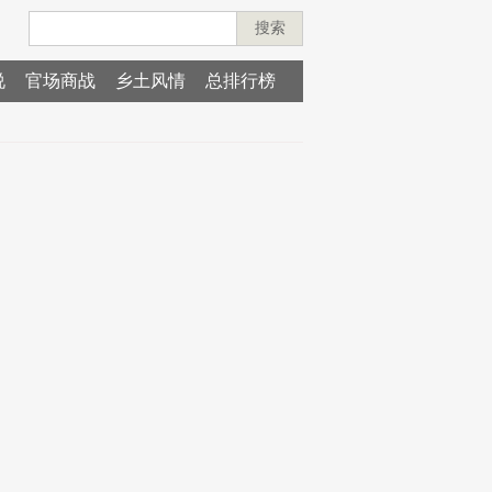
搜索
说
官场商战
乡土风情
总排行榜