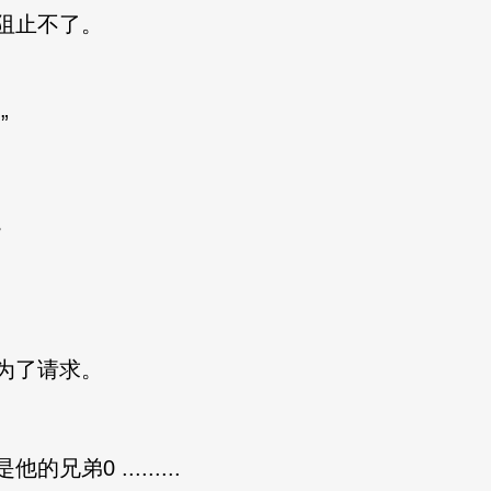
阻止不了。
”
。
为了请求。
0 .........