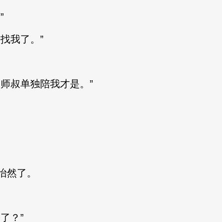
”
找我了。”
师叔单独陪我才是。”
怡然了。
了？”