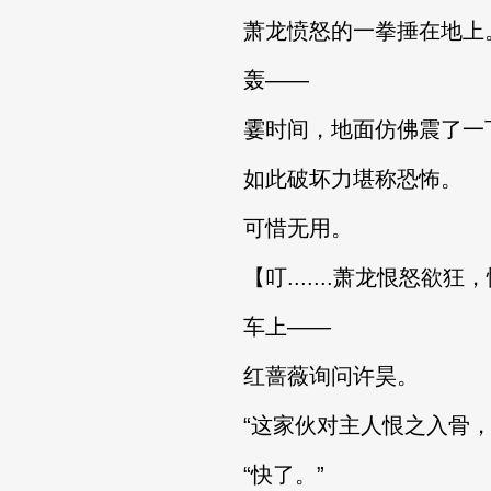
萧龙愤怒的一拳捶在地上
轰——
霎时间，地面仿佛震了一下
如此破坏力堪称恐怖。
可惜无用。
【叮.......萧龙恨怒欲狂，情绪值
车上——
红蔷薇询问许昊。
“这家伙对主人恨之入骨，
“快了。”