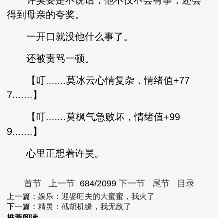
许昊要是不说话，他不仅不会有事，还会
得到母亲的夸奖。
一开口就没他什么事了。
还被责骂一顿。
【叮.......莫冰云心情复杂，情绪值+77
7.......】
【叮.......莫枫气急败坏，情绪值+99
9.......】
心里正想着许昊。
首节
上一节
684/2099
下一节
尾节
目录
上一篇：
娱乐：迎娶旺夫的大蜜蜜，我火了
下一篇：
精灵：截胡机缘，我无敌了
推荐阅读