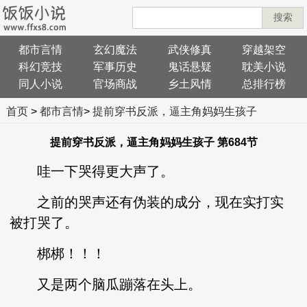
搜索
都市言情
玄幻魔法
武侠修真
穿越架空
科幻竞技
军事历史
鬼话悬疑
耽美小说
同人小说
官场商战
乡土风情
总排行榜
首页
>
都市言情
>
提前穿书反派，逼主角妈妈生孩子
提前穿书反派，逼主角妈妈生孩子 第684节
哇一下哭得更大声了。
之前的哭声还有伪装的成分，现在实打实
被打哭了。
梆梆！！！
又是两个脑瓜蹦落在头上。