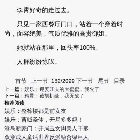
李霄好奇的走过去。
只见一家西餐厅门口，站着一个穿着时
尚，面容绝美，气质优雅的高贵御姐。
她就站在那里，回头率100%。
人群纷纷惊叹。
首节
上一节
182/2099
下一节
尾节
目录
上一篇：
娱乐：迎娶旺夫的大蜜蜜，我火了
下一篇：
精灵：截胡机缘，我无敌了
推荐阅读
娱乐：整栋楼都是前女友
娱乐：曹贼圣体，开局多多妈！
港岛新豪门：开局玉女周美人干爹
双穿成人童话世界反派融合绿巨人