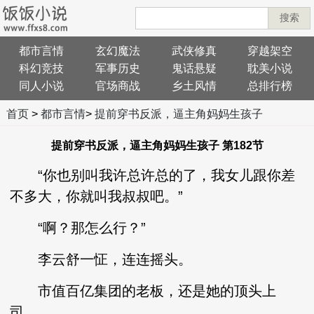
搜索
都市言情
玄幻魔法
武侠修真
穿越架空
科幻竞技
军事历史
鬼话悬疑
耽美小说
同人小说
官场商战
乡土风情
总排行榜
首页
>
都市言情
>
提前穿书反派，逼主角妈妈生孩子
提前穿书反派，逼主角妈妈生孩子 第182节
“你也别叫我许总许总的了，我女儿跟你差
不多大，你就叫我叔叔吧。”
“啊？那怎么行？”
李云舒一怔，连连摇头。
市值百亿集团的老板，还是她的顶头上
司。