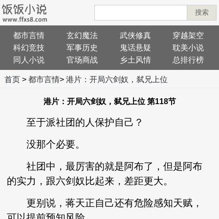
搜索
都市言情
玄幻魔法
武侠修真
穿越架空
科幻竞技
军事历史
鬼话悬疑
耽美小说
同人小说
官场商战
乡土风情
总排行榜
首页
>
都市言情
>
港片：开局六剑奴，弑兄上位
港片：开局六剑奴，弑兄上位 第118节
至于派社团的人保护自己？
没那个必要。
社团中，最厉害的就是阿布了，但是阿布
的实力，跟六剑奴比起来，差距更大。
更别说，蒋天正自己还有危险感知天赋，
可以提前预知风险。