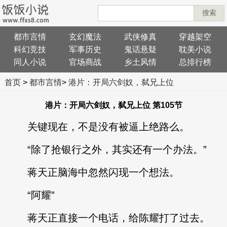
搜索
都市言情
玄幻魔法
武侠修真
穿越架空
科幻竞技
军事历史
鬼话悬疑
耽美小说
同人小说
官场商战
乡土风情
总排行榜
首页
>
都市言情
>
港片：开局六剑奴，弑兄上位
港片：开局六剑奴，弑兄上位 第105节
关键现在，不是没有被逼上绝路么。
“除了抢银行之外，其实还有一个办法。”
蒋天正脑海中忽然闪现一个想法。
“阿耀”
蒋天正直接一个电话，给陈耀打了过去。