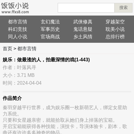
搜索
都市言情
玄幻魔法
武侠修真
穿越架空
科幻竞技
军事历史
鬼话悬疑
耽美小说
同人小说
官场商战
乡土风情
总排行榜
首页
>
都市言情
娱乐：做最渣的人，拍最深情的戏(1-443)
作者：叶落风寻
大小：3.71 MB
时间：2024-04-04
作品简介
秦羽穿越平行世界，成为娱乐圈一枚新萌艺人，绑定女星助
力系统。
只要和女星越亲密，就能拾取从她们身上掉落的宝箱。
开启宝箱能获得各种技能，演技卡，导演体验卡，剧本，歌
曲还有许许多多神奇的物品。