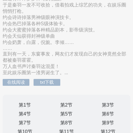
于是秦羽一发不可收拾，借着拍戏上综艺的功夫，在娱乐圈
悄悄打枪。
约会诗诗掉落男神级眼神演技卡。
约会热巴掉落各种S级体验卡。
约会大蜜蜜掉落各种精品剧本，影帝级演技。
约会天仙获得封神级单曲
约会奶萧，白露，倪旎。李倾……
……
直到有一天，东窗事发，网友们才发现自己的女神竟然全部
都被秦羽霍霍。
万人血书声讨秦羽这混蛋！
至此娱乐圈第一渣男诞生了。...
在线阅读
txt下载
第1节
第2节
第3节
第4节
第5节
第6节
第7节
第8节
第9节
第10节
第11节
第12节