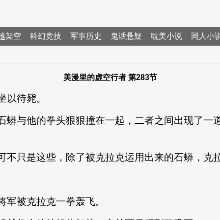
越架空
科幻竞技
军事历史
鬼话悬疑
耽美小说
同人小
美漫里的虚空行者 第283节
坐以待毙。
蟒与他的拳头狠狠撞在一起，二者之间出现了一道
不只是这些，除了被克拉克运用出来的石蟒，克拉
军被克拉克一拳轰飞。