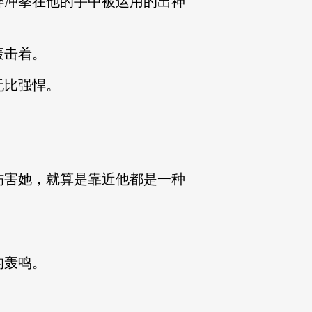
冲拳在他的手中被运用的出神
轰击着。
无比强悍。
害她，就算是靠近他都是一种
的轰鸣。