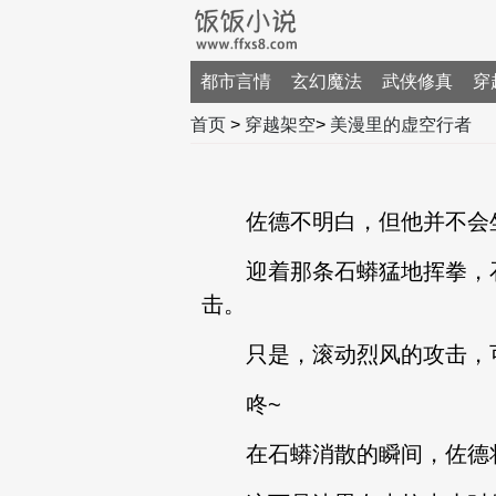
都市言情
玄幻魔法
武侠修真
穿
首页
>
穿越架空
>
美漫里的虚空行者
佐德不明白，但他并不会
迎着那条石蟒猛地挥拳，石
击。
只是，滚动烈风的攻击，可
咚~
在石蟒消散的瞬间，佐德将