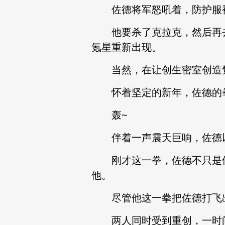
佐德将军怒吼着，防护服被
他要杀了克拉克，然后再去
氪星重新出现。
当然，在让创生密室创造氪
怀着坚定的新年，佐德的拳
轰~
伴着一声震天巨响，佐德以
刚才这一拳，佐德不只是使
他。
尽管他这一拳把佐德打飞出
两人同时受到重创，一时间