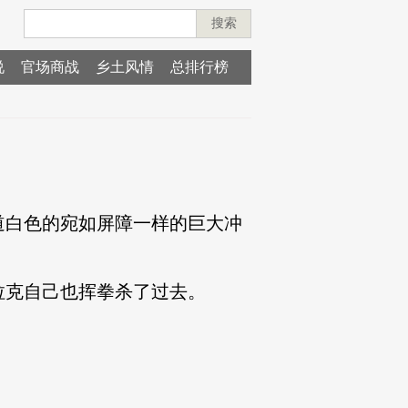
搜索
说
官场商战
乡土风情
总排行榜
白色的宛如屏障一样的巨大冲
克自己也挥拳杀了过去。