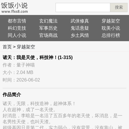
搜索
都市言情
玄幻魔法
武侠修真
穿越架空
科幻竞技
军事历史
鬼话悬疑
耽美小说
同人小说
官场商战
乡土风情
总排行榜
首页
>
穿越架空
诸天：我是天使，科技神！(1-315)
作者：量子神喵
大小：2.04 MB
时间：2026-06-02
作品简介
诸天，无限，科技造神，超神体系！
人在超神，成了一名天使。
好消息，李暗是一名活了五百多年的老天使，坏消息，是一
名男性天使，也叫天渣。
超级基因只是第二代，实力弱小，没有背景，没有靠山，被