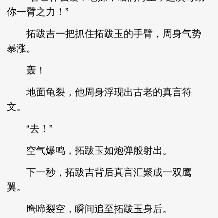
你一臂之力！”
拓跋吉一把抓住拓跋玉的手臂，周身气势
暴涨。
轰！
地面龟裂，他周身浮现出古老的真言符
文。
“去！”
空气爆鸣，拓跋玉如炮弹般射出。
下一秒，拓跋吉背后真言汇聚成一双鹰
翼。
鹰啼裂空，瞬间追至拓跋玉身后。