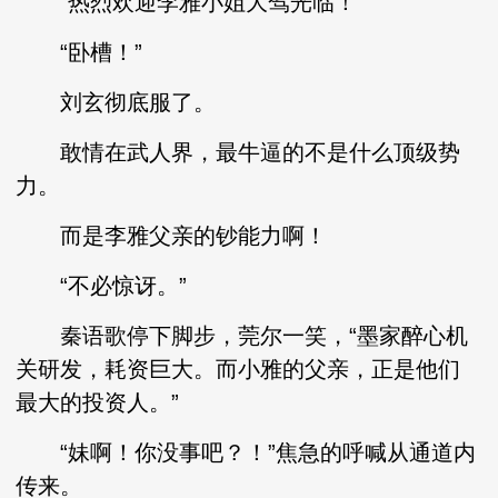
“热烈欢迎李雅小姐大驾光临！”
“卧槽！”
刘玄彻底服了。
敢情在武人界，最牛逼的不是什么顶级势
力。
而是李雅父亲的钞能力啊！
“不必惊讶。”
秦语歌停下脚步，莞尔一笑，“墨家醉心机
关研发，耗资巨大。而小雅的父亲，正是他们
最大的投资人。”
“妹啊！你没事吧？！”焦急的呼喊从通道内
传来。