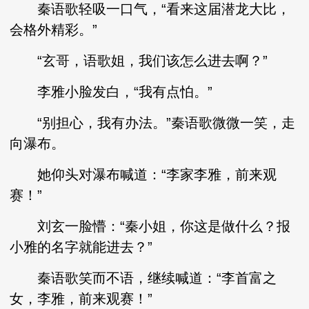
秦语歌轻吸一口气，“看来这届潜龙大比，
会格外精彩。”
“玄哥，语歌姐，我们该怎么进去啊？”
李雅小脸发白，“我有点怕。”
“别担心，我有办法。”秦语歌微微一笑，走
向瀑布。
她仰头对瀑布喊道：“李家李雅，前来观
赛！”
刘玄一脸懵：“秦小姐，你这是做什么？报
小雅的名字就能进去？”
秦语歌笑而不语，继续喊道：“李首富之
女，李雅，前来观赛！”