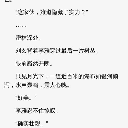
“这家伙，难道隐藏了实力？”
……
密林深处。
刘玄背着李雅穿过最后一片树丛。
眼前豁然开朗。
只见月光下，一道近百米的瀑布如银河倾
泻，水声轰鸣，震人心魄。
“好美。”
李雅忍不住惊叹。
“确实壮观。”