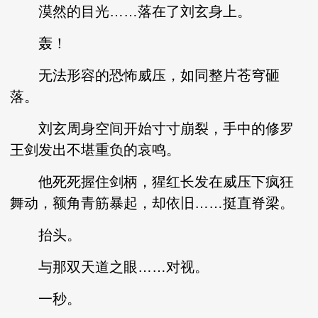
漠然的目光……落在了刘玄身上。
轰！
无法形容的恐怖威压，如同整片苍穹砸
落。
刘玄周身空间开始寸寸崩裂，手中的修罗
王剑发出不堪重负的哀鸣。
他死死握住剑柄，猩红长发在威压下疯狂
舞动，额角青筋暴起，却依旧……挺直脊梁。
抬头。
与那双天道之眼……对视。
一秒。