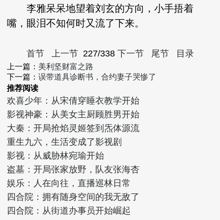
李雅呆呆地望着刘玄的方向，小手捂着
嘴，眼泪不知何时又流了下来。
首节
上一节
227/338
下一节
尾节
目录
上一篇：
美利坚财富之路
下一篇：
误带道具诊断书，合约妻子哭惨了
推荐阅读
欢喜少年：从宋倩穿睡衣教学开始
影视神豪：从美女主厨顾胜男开始
大秦：开局抢焰灵姬签到炁体源流
重生九六，生活变成了影视剧
影视：从威胁林宛瑜开始
盗墓：开局张家放野，队友张海杏
娱乐：人在向往，直播巡林日常
四合院：拥有随身空间的我无敌了
四合院：从街道办事员开始崛起