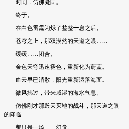
时间，仿佛凝固。
终于。
在白色雷霆闪烁了整整十息之后。
苍穹之上，那双漠然的天道之眼……
缓缓……闭合。
金色天穹迅速褪色，重新化为蔚蓝。
血云早已消散，阳光重新洒落海面。
微风拂过，带来咸湿的海水气息。
仿佛刚才那毁天灭地的战斗，那天道之眼
的降临……
都只是一场……幻觉。