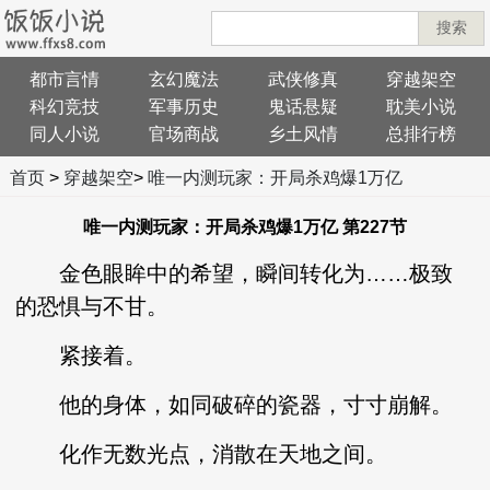
搜索
都市言情
玄幻魔法
武侠修真
穿越架空
科幻竞技
军事历史
鬼话悬疑
耽美小说
同人小说
官场商战
乡土风情
总排行榜
首页
>
穿越架空
>
唯一内测玩家：开局杀鸡爆1万亿
唯一内测玩家：开局杀鸡爆1万亿 第227节
金色眼眸中的希望，瞬间转化为……极致
的恐惧与不甘。
紧接着。
他的身体，如同破碎的瓷器，寸寸崩解。
化作无数光点，消散在天地之间。