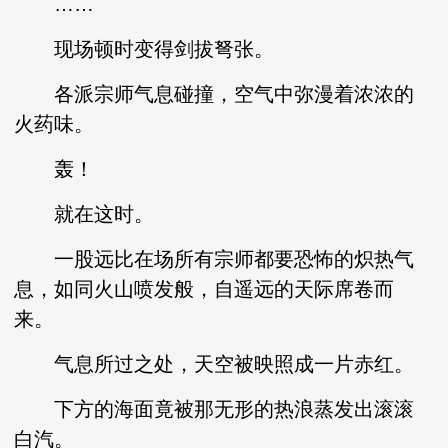
……
现场顿时变得剑拔弩张。
各派宗师气息碰撞，空气中弥漫着浓浓的
火药味。
轰！
就在这时。
一股远比在场所有宗师都要恐怖的炽热气
息，如同火山喷发般，自遥远的天际席卷而
来。
气息所过之处，天空被映照成一片赤红。
下方的海面竟被那无形的热浪蒸发出滚滚
白汽。