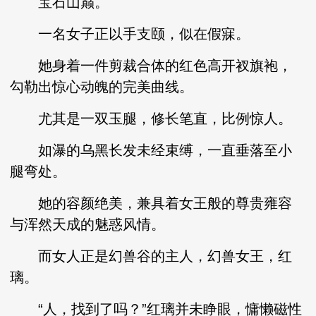
宝石山巅。
一名女子正以手支颐，似在假寐。
她身着一件剪裁合体的红色高开衩旗袍，
勾勒出惊心动魄的完美曲线。
尤其是一双玉腿，修长笔直，比例惊人。
如瀑的乌黑长发未经束缚，一直垂落至小
腿弯处。
她的容颜绝美，兼具着女王般的尊贵雍容
与浑然天成的魅惑风情。
而女人正是幻兽谷的主人，幻兽女王，红
璃。
“人，找到了吗？”红璃并未睁眼，慵懒磁性