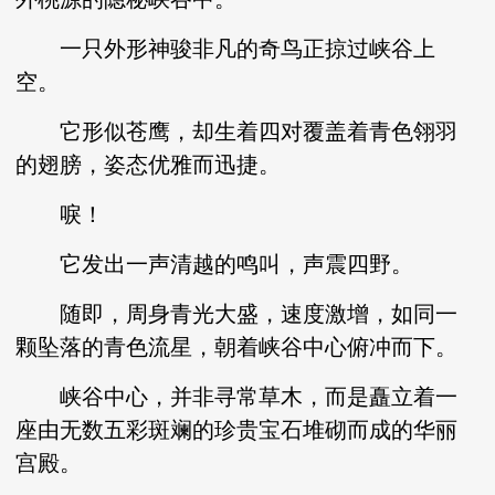
一只外形神骏非凡的奇鸟正掠过峡谷上
空。
它形似苍鹰，却生着四对覆盖着青色翎羽
的翅膀，姿态优雅而迅捷。
唳！
它发出一声清越的鸣叫，声震四野。
随即，周身青光大盛，速度激增，如同一
颗坠落的青色流星，朝着峡谷中心俯冲而下。
峡谷中心，并非寻常草木，而是矗立着一
座由无数五彩斑斓的珍贵宝石堆砌而成的华丽
宫殿。