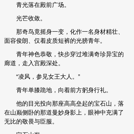
青光落在殿前广场。
光芒收敛。
那奇鸟竟摇身一变，化作一名身材精壮、
面容俊朗、仅着皮质短裤的光膀青年。
青年神色恭敬，快步穿过堆满奇珍异宝的
廊道，走入宫殿深处。
“凌风，参见女王大人。”
青年单膝跪地，向着前方躬身行礼。
他的目光投向那座高高垒起的宝石山，落
在山巅侧卧的那道曼妙身影上，眼神中充满了
无比的敬畏与臣服。