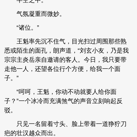
半空之中。
气氛凝重而微妙。
“诸位。”
王魁率先沉不住气，目光扫过周围那些熟
悉或陌生的面孔，朗声道，“刘玄小友，乃是我
宗宗主炎岳亲自邀请的客人。今日，我只要带
走他一人，还望各位行个方便，给我一个面
子。”
“呵呵，王魁，你动不动就要人给你面
子？”一个冰冷而充满煞气的声音立刻响起反
驳。
只见一名留着寸头、脸上带着一道狰狞刀
疤的壮汉越众而出。