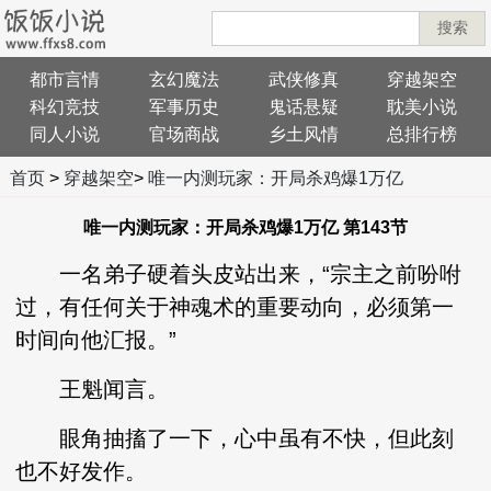
搜索
都市言情
玄幻魔法
武侠修真
穿越架空
科幻竞技
军事历史
鬼话悬疑
耽美小说
同人小说
官场商战
乡土风情
总排行榜
首页
>
穿越架空
>
唯一内测玩家：开局杀鸡爆1万亿
唯一内测玩家：开局杀鸡爆1万亿 第143节
一名弟子硬着头皮站出来，“宗主之前吩咐
过，有任何关于神魂术的重要动向，必须第一
时间向他汇报。”
王魁闻言。
眼角抽搐了一下，心中虽有不快，但此刻
也不好发作。