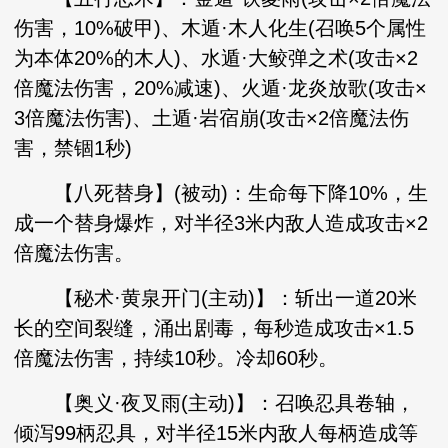
伤害，10%破甲)、木遁·木人化生(召唤5个属性
为本体20%的木人)、水遁·大鲛弹之术(攻击×2
倍魔法伤害，20%减速)、火遁·龙炎放歌(攻击×
3倍魔法伤害)、土遁·岩宿崩(攻击×2倍魔法伤
害，禁锢1秒)
【八死替身】(被动)：生命每下降10%，生
成一个替身爆炸，对半径3米内敌人造成攻击×2
倍魔法伤害。
【秘术·黄泉开门(主动)】：斩出一道20米
长的空间裂缝，涌出剧毒，每秒造成攻击×1.5
倍魔法伤害，持续10秒。冷却60秒。
【奥义·夜叉雨(主动)】：召唤忍具卷轴，
倾泻99柄忍具，对半径15米内敌人每柄造成等