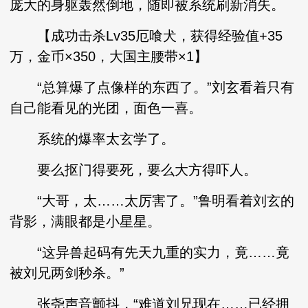
庞大的身躯轰然倒地，随即被系统刷新消失。
【成功击杀Lv35厄喰犬，获得经验值+35
万，金币×350，大国主腰带×1】
“总算爆了点像样的东西了。”刘玄看着只有
自己能看见的光团，面色一喜。
系统的爆率太玄学了。
要么抠门得要死，要么大方得吓人。
“大哥，太……太厉害了。”鲁明看着刘玄的
背影，满眼都是小星星。
“这异兽起码有先天九重的实力，竟……竟
被刘兄两剑秒杀。”
张尧声音颤抖，“难道刘兄现在……已经拥