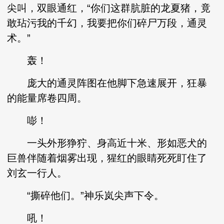
尖叫，双眼通红，“你们这群肮脏的龙夏猪，竟
敢玷污我的千幻，我要把你们碎尸万段，通灵
术。”
轰！
庞大的通灵阵图在他脚下急速展开，狂暴
的能量席卷四周。
嘭！
一头外形狰狞、身高近十米、形如恶犬的
巨兽伴随着烟雾出现，猩红的眼睛死死盯住了
刘玄一行人。
“撕碎他们。”神乐岚尖声下令。
吼！