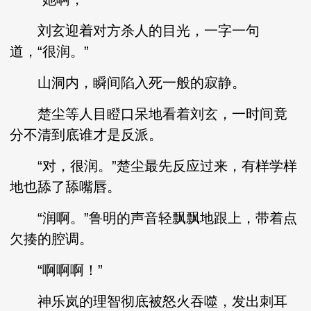
刘玄迎着对方杀人的目光，一字一句
道，“很润。”
山洞内，瞬间陷入死一般的寂静。
楚尘等人目瞪口呆地看着刘玄，一时间竟
分不清到底谁才是反派。
“对，很润。”楚尘最先反应过来，有样学样
地也舔了舔嘴唇。
“润啊。”鲁明的声音轻飘飘地跟上，带着点
欠揍的腔调。
“啊啊啊！”
神乐岚的理智彻底被怒火吞噬，发出刺耳