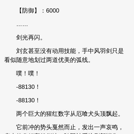
【防御】：6000
……
剑光再闪。
刘玄甚至没有动用技能，手中风羽剑只是
看似随意地划过两道优美的弧线。
噗！噗！
-88130！
-88130！
两个巨大的猩红数字从厄喰犬头顶飘起。
它前冲的势头戛然而止，发出一声哀鸣，