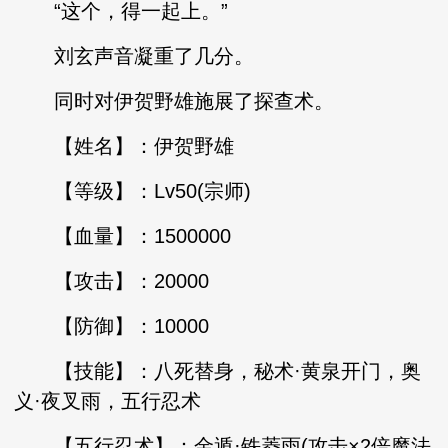
“这个，得一起上。”
刘玄声音凝重了几分。
同时对伊贺野雄施展了探查术。
【姓名】：伊贺野雄
【等级】：Lv50(宗师)
【血量】：1500000
【攻击】：20000
【防御】：10000
【技能】：八死替身，秘术·黄泉开门，奥
义·夜叉雨，五行忍术
【五行忍术】：金遁·铁菱雨(攻击×2倍魔法