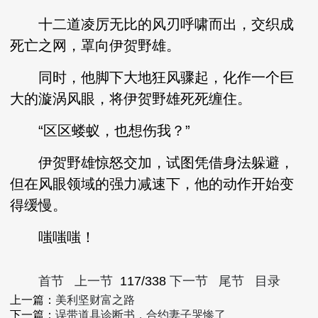
十二道凌厉无比的风刃呼啸而出，交织成
死亡之网，罩向伊贺野雄。
同时，他脚下大地狂风骤起，化作一个巨
大的漩涡风眼，将伊贺野雄死死缠住。
“区区蝼蚁，也想伤我？”
伊贺野雄惊怒交加，试图凭借身法躲避，
但在风眼领域的强力减速下，他的动作开始变
得缓慢。
嗤嗤嗤！
首节
上一节
117/338
下一节
尾节
目录
上一篇：
美利坚财富之路
下一篇：
误带道具诊断书，合约妻子哭惨了