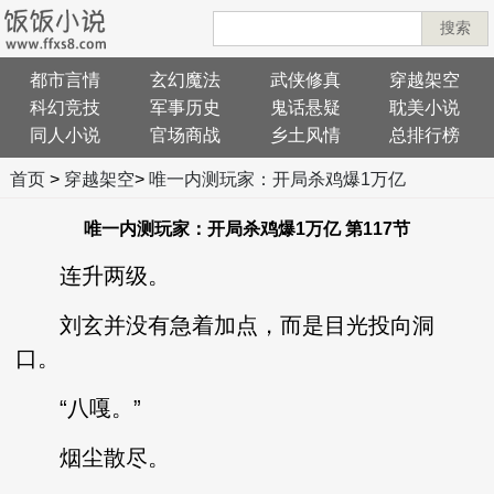
搜索
都市言情
玄幻魔法
武侠修真
穿越架空
科幻竞技
军事历史
鬼话悬疑
耽美小说
同人小说
官场商战
乡土风情
总排行榜
首页
>
穿越架空
>
唯一内测玩家：开局杀鸡爆1万亿
唯一内测玩家：开局杀鸡爆1万亿 第117节
连升两级。
刘玄并没有急着加点，而是目光投向洞
口。
“八嘎。”
烟尘散尽。