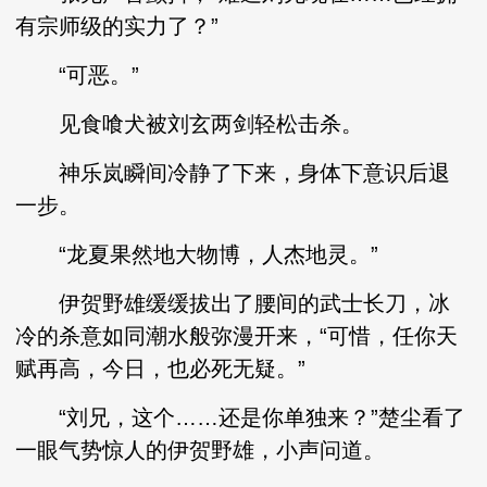
有宗师级的实力了？”
“可恶。”
见食喰犬被刘玄两剑轻松击杀。
神乐岚瞬间冷静了下来，身体下意识后退
一步。
“龙夏果然地大物博，人杰地灵。”
伊贺野雄缓缓拔出了腰间的武士长刀，冰
冷的杀意如同潮水般弥漫开来，“可惜，任你天
赋再高，今日，也必死无疑。”
“刘兄，这个……还是你单独来？”楚尘看了
一眼气势惊人的伊贺野雄，小声问道。