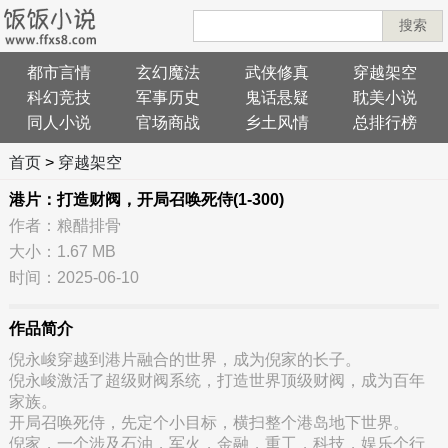
搜索
都市言情
玄幻魔法
武侠修真
穿越架空
科幻竞技
军事历史
鬼话悬疑
耽美小说
同人小说
官场商战
乡土风情
总排行榜
首页
>
穿越架空
港片：打造财阀，开局召唤死侍(1-300)
作者：粮醋排骨
大小：1.67 MB
时间：2025-06-10
作品简介
倪永峻穿越到港片融合的世界，成为倪家的长子。
倪永峻激活了超级财阀系统，打造世界顶级财阀，成为百年
家族。
开局召唤死侍，先定个小目标，横扫整个港岛地下世界。
倪家，一个涉及石油，军火，金融，重工，科技，娱乐个行